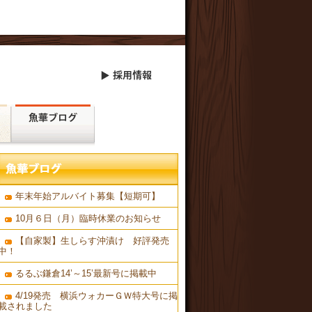
年末年始アルバイト募集【短期可】
10月６日（月）臨時休業のお知らせ
【自家製】生しらす沖漬け 好評発売
中！
るるぶ鎌倉14’～15’最新号に掲載中
4/19発売 横浜ウォカーＧＷ特大号に掲
載されました