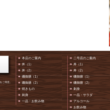
本店のご案内
二号店のご案内
丼（1）
丼（1）
丼（2）
丼（2）
磯御膳（1）
磯御膳（1）
をご用意。
磯御膳（2）
磯御膳（2）
焼きもの
刺身
刺身
一品・サラダ
一品・お飲み物
アルコール
お飲み物