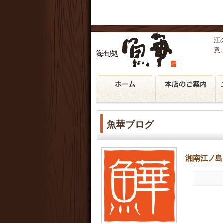
江
意
魚華ブログ
湘南江ノ島