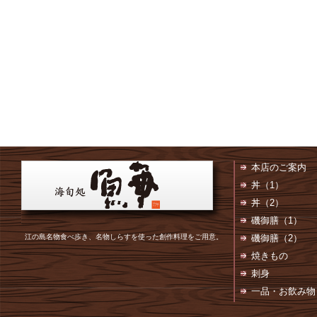
本店のご案内
丼（1）
丼（2）
磯御膳（1）
江の島名物食べ歩き、名物しらすを使った創作料理をご用意。
磯御膳（2）
焼きもの
刺身
一品・お飲み物