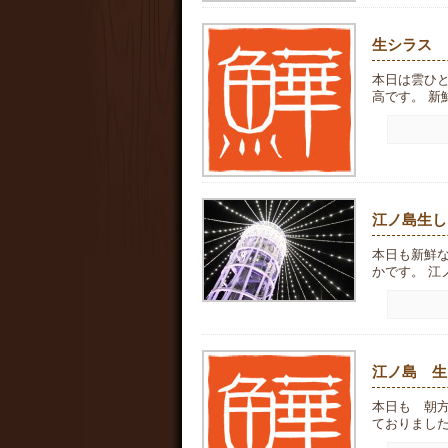
生シラス
本日は雲ひ
高です。 新
江ノ島生し
本日も新鮮
かです。 江ノ
江ノ島 生
本日も 朝
ておりました