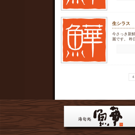
生シラス
今さっき新
麗です。 昨日
4 