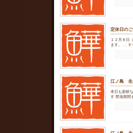
定休日のご
１２月８日
ます。 ...
す
江ノ島 生
本日も新鮮
す 禁漁期間も