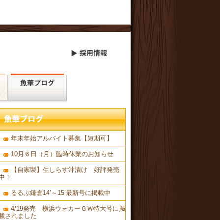
年末年始アルバイト募集【短期可】
10月６日（月）臨時休業のお知らせ
【自家製】生しらす沖漬け 好評発売
中！
るるぶ鎌倉14’～15’最新号に掲載中
4/19発売 横浜ウォカーＧＷ特大号に掲
載されました