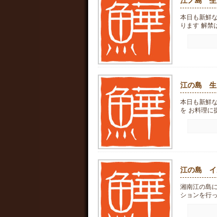
江ノ島 生
本日も新鮮
ります 解禁は
江の島 生
本日も新鮮
を お料理に提
江の島 イ
湘南江の島
ションを行って