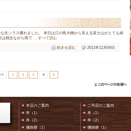
鮮な生シラス獲れました。 本日は江の島大橋から見える富士山がとても綺
は残念ながら雨で ...
すべて読む
続きを読む
2011年12月04日
/ 5
1
2
3
4
5
本店のご案内
二号店のご案内
丼（1）
丼（1）
丼（2）
丼（2）
磯御膳（1）
磯御膳（1）