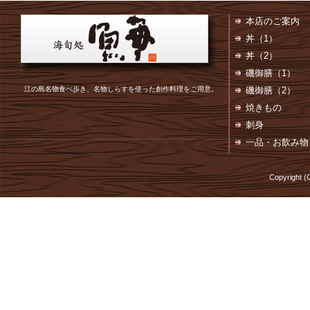
本店のご案内
丼（1）
丼（2）
磯御膳（1）
江の島名物食べ歩き、名物しらすを使った創作料理をご用意。
磯御膳（2）
焼きもの
刺身
一品・お飲み物
Copyright (C